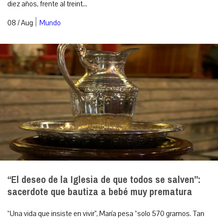
diez años, frente al treint...
|
08 / Aug
Mundo
“El deseo de la Iglesia de que todos se salven”:
sacerdote que bautiza a bebé muy prematura
“Una vida que insiste en vivir”, María pesa “solo 570 gramos. Tan