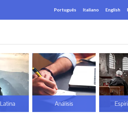
Português
Italiano
English
Latina
Análisis
Espir