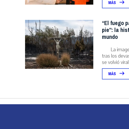
MÁS
“El fuego p
pie”: la hi
mundo
La image
tras los deva
se volvió viral
MÁS