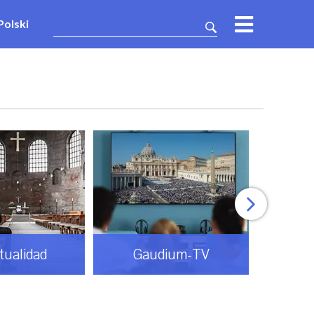
Polski
itualidad
Gaudium-TV