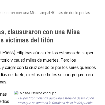
clausuraron con una Misa campal 40 días de duelo por las
nas, clausuraron con una Misa
s víctimas del tifón
m Press)
Filipinas aún sufre los estragos del super
ritorio y causó miles de muertes. Pero los
 y cargar con la cruz del dolor por los seres queridos
 días de duelo, cientos de fieles se congregaron en
mas.
onas
El super tifón Yolanda dejó una estela de destrucción
edios
en la que se destaca la fortaleza de la fe del pueblo