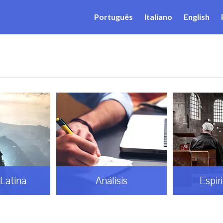
Português
Italiano
English
Latina
Análisis
Espir