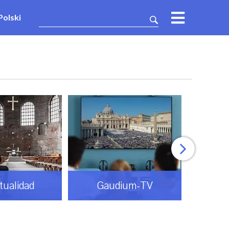
Polski
itualidad
Gaudium-TV