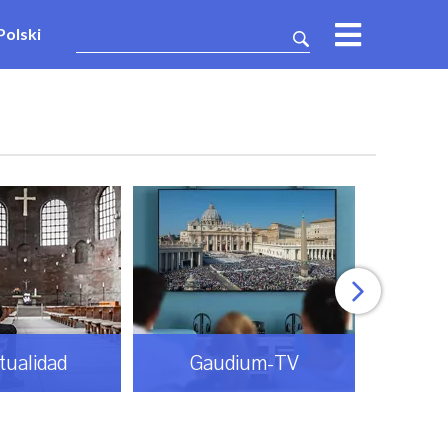
Polski
itualidad
Gaudium-TV