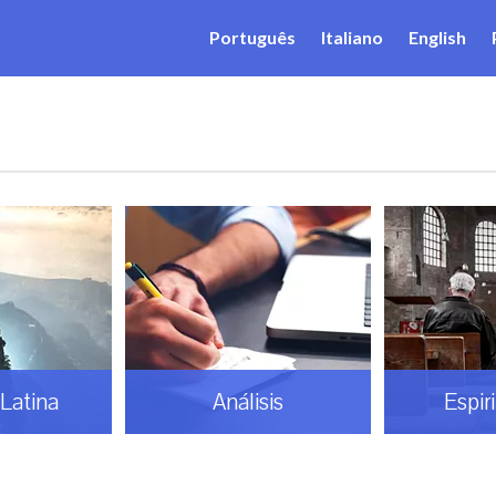
Português
Italiano
English
Latina
Análisis
Espir