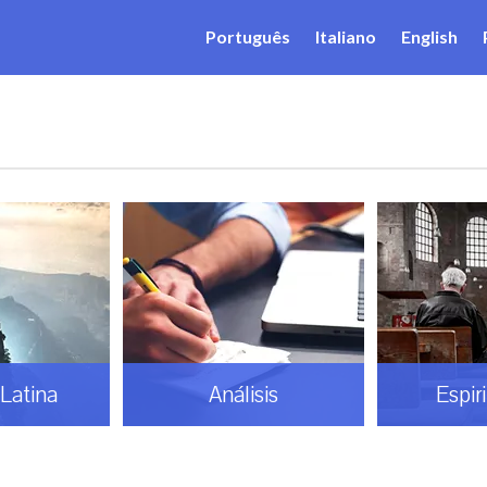
Português
Italiano
English
Latina
Análisis
Espir