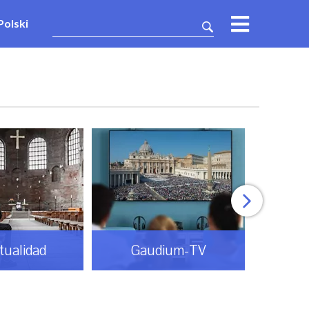
Polski
itualidad
Gaudium-TV