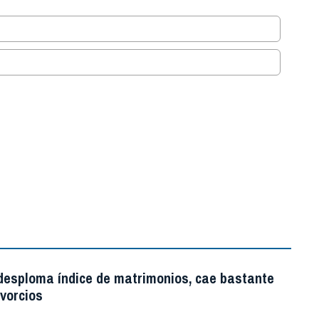
.
 desploma índice de matrimonios, cae bastante
ivorcios