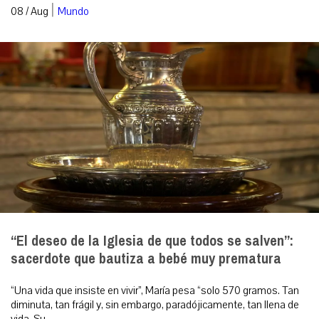
|
08 / Aug
Mundo
“El deseo de la Iglesia de que todos se salven”:
sacerdote que bautiza a bebé muy prematura
“Una vida que insiste en vivir”, María pesa “solo 570 gramos. Tan
diminuta, tan frágil y, sin embargo, paradójicamente, tan llena de