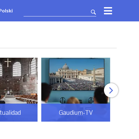
Polski
itualidad
Gaudium-TV