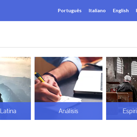
Português
Italiano
English
Latina
Análisis
Espir