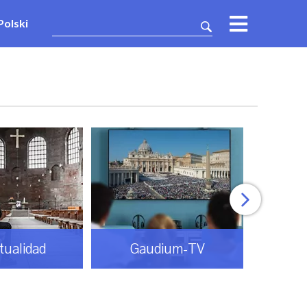
Polski
itualidad
Gaudium-TV