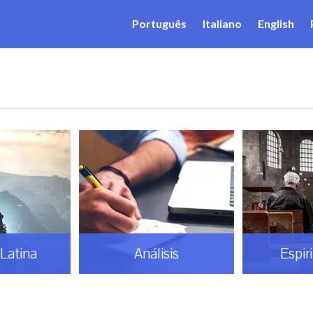
Português
Italiano
English
Latina
Análisis
Espir