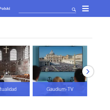
Polski
itualidad
Gaudium-TV