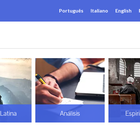
Português
Italiano
English
Latina
Análisis
Espir