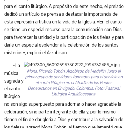
para el canto litúrgico. A propósito de este hecho, el prelado
dedicó un artículo de prensa a destacar la importancia de
esta expresión artística en la vida de la Iglesia. «En el canto
se tiene un especial recurso para la comunicación con Dios,
para favorecer la unidad y la participación de los fieles y para
darle un especial esplendor a la celebración de los santos
misterios», explicó el Arzobispo.
«La
Mons. Ricardo Tobón, Arzobispo de Medellín, junto al
música
primer grupo de servidores formados para el servicio en
sagrada y
el canto litúrgico en la Abadía de los Padres
el canto
Benedictinos en Envigado, Colombia. Foto: Pastoral
Litúrgica Arquidiocesana.
litúrgico
no son algo superpuesto para adornar o hacer agradable la
celebración, sino parte integrante de ella y, por lo mismo,
tienen el fin de dar gloria a Dios y contribuir a la salvación de
los fieles», agregó Mons Tobón, al tiempo que lamentó que