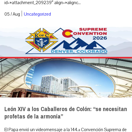
id=»attachment_209239″ align=»alignc...
|
05 / Aug
Uncategorized
León XIV a los Caballeros de Colón: “se necesitan
profetas de la armonía”
El Papa envió un videomensaje a la 144.ª Convención Suprema de