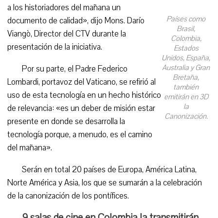
a los historiadores del mañana un
Países como
documento de calidad», dijo Mons. Darío
Brasil,
Viangò, Director del CTV durante la
Colombia,
presentación de la iniciativa.
Estados
Unidos, España,
Australia y Gran
Por su parte, el Padre Federico
Bretaña,
Lombardi, portavoz del Vaticano, se refirió al
también
uso de esta tecnología en un hecho histórico
emitirán en 3D
la
de relevancia: «es un deber de misión estar
Canonización.
presente en donde se desarrolla la
tecnología porque, a menudo, es el camino
del mañana».
Serán en total 20 países de Europa, América Latina,
Norte América y Asia, los que se sumarán a la celebración
de la canonización de los pontífices.
9 salas de cine en Colombia la transmitirán