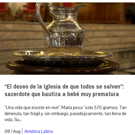
“El deseo de la Iglesia de que todos se salven”:
sacerdote que bautiza a bebé muy prematura
“Una vida que insiste en vivir”, María pesa “solo 570 gramos. Tan
diminuta, tan frágil y, sin embargo, paradójicamente, tan llena de
vida. Su...
|
08 / Aug
América Latina