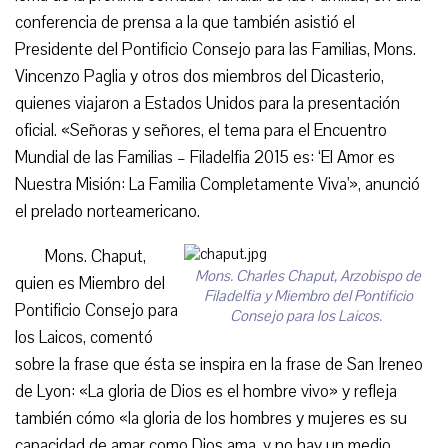
conferencia de prensa a la que también asistió el
Presidente del Pontificio Consejo para las Familias, Mons.
Vincenzo Paglia y otros dos miembros del Dicasterio,
quienes viajaron a Estados Unidos para la presentación
oficial. «Señoras y señores, el tema para el Encuentro
Mundial de las Familias – Filadelfia 2015 es: ‘El Amor es
Nuestra Misión: La Familia Completamente Viva'», anunció
el prelado norteamericano.
Mons. Chaput,
Mons. Charles Chaput, Arzobispo de
quien es Miembro del
Filadelfia y Miembro del Pontificio
Pontificio Consejo para
Consejo para los Laicos.
los Laicos, comentó
sobre la frase que ésta se inspira en la frase de San Ireneo
de Lyon: «La gloria de Dios es el hombre vivo» y refleja
también cómo «la gloria de los hombres y mujeres es su
capacidad de amar como Dios ama, y no hay un medio