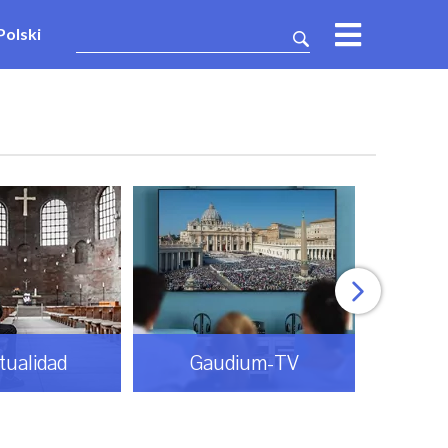
Polski
itualidad
Gaudium-TV