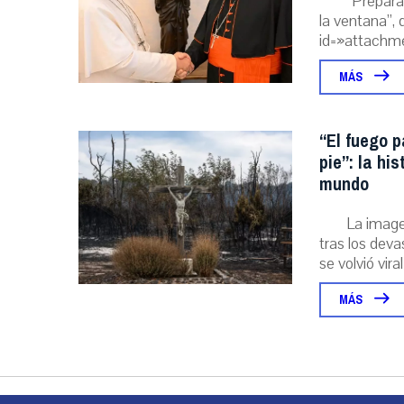
“Prepara
la ventana”, 
id=»attachme
MÁS
“El fuego p
pie”: la hi
mundo
La image
tras los deva
se volvió viral
MÁS