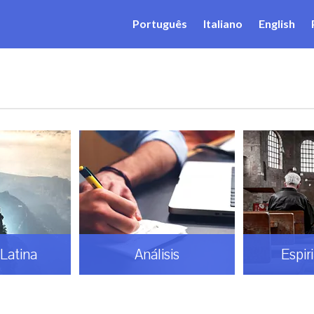
Português
Italiano
English
Latina
Análisis
Espir