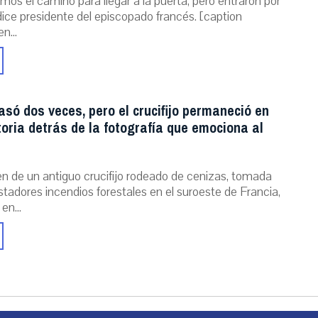
mos el camino para llegar a la puerta, pero entraron por
dice presidente del episcopado francés. [caption
n...
asó dos veces, pero el crucifijo permaneció en
storia detrás de la fotografía que emociona al
n de un antiguo crucifijo rodeado de cenizas, tomada
stadores incendios forestales en el suroeste de Francia,
 en...