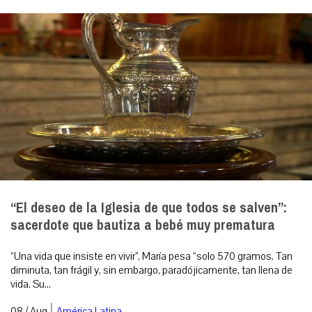
“El deseo de la Iglesia de que todos se salven”:
sacerdote que bautiza a bebé muy prematura
“Una vida que insiste en vivir”, María pesa “solo 570 gramos. Tan
diminuta, tan frágil y, sin embargo, paradójicamente, tan llena de
vida. Su...
|
08 / Aug
América Latina