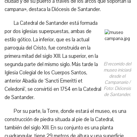
ciudad y de su puerto a través de los arcos que soportan la
campana», destaca la Diócesis de Santander.
La Catedral de Santander está formada
por dos iglesias superpuestas, ambas de
estilo gótico. La inferior, que es la actual
parroquia del Cristo, fue construida en la
primera mitad del siglo XIII. La superior, en la
segunda parte del mismo siglo. Más tarde la
El recorrido del
museo iniciará
Iglesia Colegial de los Cuerpos Santos,
desde el
anterior Abadía de ‘Sancti Emeritti et
Campanario /
Foto: Diócesis
Celedonii’, se convirtió en 1754 en la Catedral
de Santander.
de Santander.
Por su parte, la Torre, donde estará el museo, es una
construcción de piedra situada al pie de la Catedral,
también del siglo XIII. En su conjunto es una planta
cuadrangular, tiene 29 metros de altura y una superficie