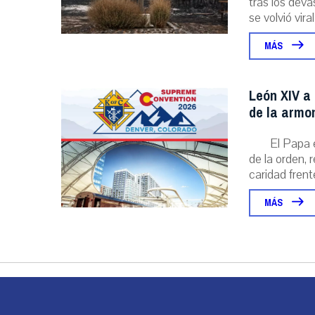
tras los deva
se volvió viral
MÁS
León XIV a 
de la armo
El Papa 
de la orden, 
caridad frente
MÁS