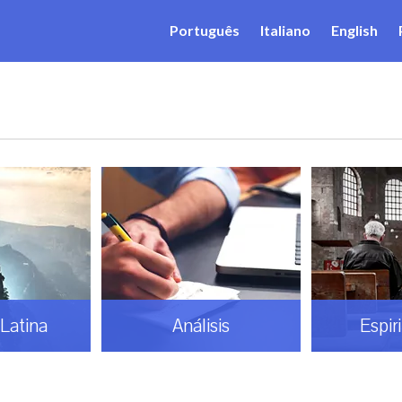
Português
Italiano
English
sis
Espiritualidad
Gaud