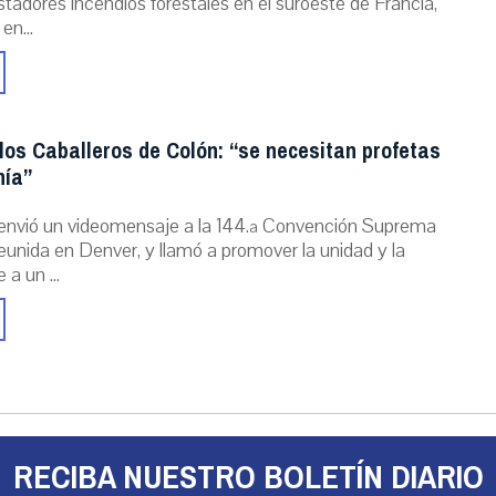
stadores incendios forestales en el suroeste de Francia,
 en...
los Caballeros de Colón: “se necesitan profetas
nía”
envió un videomensaje a la 144.ª Convención Suprema
reunida en Denver, y llamó a promover la unidad y la
 a un ...
RECIBA NUESTRO BOLETÍN DIARIO