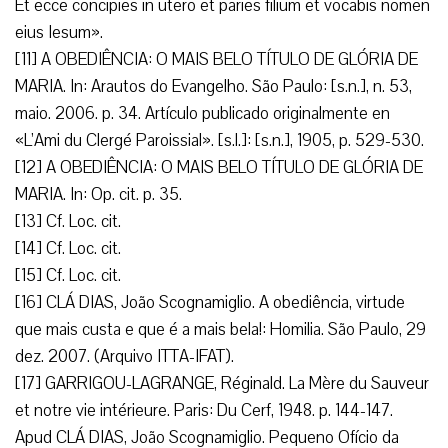
Et ecce concipies in utero et paries filium et vocabis nomen
eius Iesum».
[11] A OBEDIÊNCIA: O MAIS BELO TÍTULO DE GLÓRIA DE
MARIA. In: Arautos do Evangelho. São Paulo: [s.n.], n. 53,
maio. 2006. p. 34. Artículo publicado originalmente en
«L’Ami du Clergé Paroissial». [s.l.]: [s.n.], 1905, p. 529-530.
[12] A OBEDIÊNCIA: O MAIS BELO TÍTULO DE GLÓRIA DE
MARIA. In: Op. cit. p. 35.
[13] Cf. Loc. cit.
[14] Cf. Loc. cit.
[15] Cf. Loc. cit.
[16] CLÁ DIAS, João Scognamiglio. A obediência, virtude
que mais custa e que é a mais bela!: Homilia. São Paulo, 29
dez. 2007. (Arquivo ITTA-IFAT).
[17] GARRIGOU-LAGRANGE, Réginald. La Mère du Sauveur
et notre vie intérieure. Paris: Du Cerf, 1948. p. 144-147.
Apud CLÁ DIAS, João Scognamiglio. Pequeno Ofício da