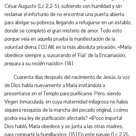
César Augusto (Lc 2,2-5), sufriendo con humildad y sin
reclamar el infortunio de no encontrar una puerta abierta
para abrigar su pobreza, llegando a refugiarse en un establo,
donde se completó el gran misterio de amor. Todo esto
porque veía en aquella prueba la manifestación de la
voluntad divina. [13] Allí, en la más absoluta privación, «María
obedece siempre y, susurrando el ‘Fiat’ de la Encarnación,
prepara a su recién nacido». [14]
Cuarenta días después del nacimiento de Jesús, la voz
de Dios habla nuevamente a María invitándola a
presentarse en el Templo para purificarse. Pero, siendo
Virgen Inmaculada, en cuya maternidad milagrosa no había
siquiera resquicio de la mancha del pecado original, ¿cómo
podría esa ley de purificación afectarla? «¡Poco importa!
Dios habló, María obedece y se junta a las otras madres,
para compartir la humillación». [15] En este pasaje (Lc 2,21-