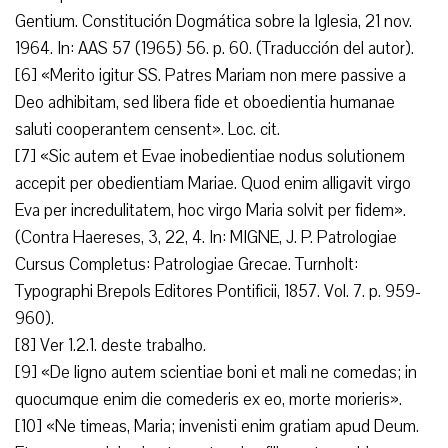
Gentium. Constitución Dogmática sobre la Iglesia, 21 nov.
1964. In: AAS 57 (1965) 56. p. 60. (Traducción del autor).
[6] «Merito igitur SS. Patres Mariam non mere passive a
Deo adhibitam, sed libera fide et oboedientia humanae
saluti cooperantem censent». Loc. cit.
[7] «Sic autem et Evae inobedientiae nodus solutionem
accepit per obedientiam Mariae. Quod enim alligavit virgo
Eva per incredulitatem, hoc virgo Maria solvit per fidem».
(Contra Haereses, 3, 22, 4. In: MIGNE, J. P. Patrologiae
Cursus Completus: Patrologiae Grecae. Turnholt:
Typographi Brepols Editores Pontificii, 1857. Vol. 7. p. 959-
960).
[8] Ver 1.2.1. deste trabalho.
[9] «De ligno autem scientiae boni et mali ne comedas; in
quocumque enim die comederis ex eo, morte morieris».
[10] «Ne timeas, Maria; invenisti enim gratiam apud Deum.