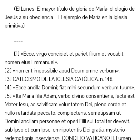
(El Lunes: El mayor título de gloria de María: el elogio de
Jesús a su obediencia – El ejemplo de María en la Iglesia
primitiva)
____
[1] «Ecce, virgo concipiet et pariet filium et vocabit
nomen eius Emmanuel».
[2] «non erit impossibile apud Deum omne verbum».
[3] CATECISMO DE LA IGLESIA CATÓLICA. n. 148.
[4] «Ecce ancilla Domini; fiat mihi secundum verbum tuum».
[5] «Ita Maria filia Adam, verbo divino consentiens, facta est
Mater Iesu, ac salvificam voluntatem Dei, pleno corde et
nullo retardata peccato, complectens, semetipsam ut
Domini ancillam personae et operi Filii sui totaliter devovit,
sub Ipso et cum Ipso, omnipotentis Dei gratia, mysterio
redemptionis inserviens». CONCILIO VATICANO II. Lumen