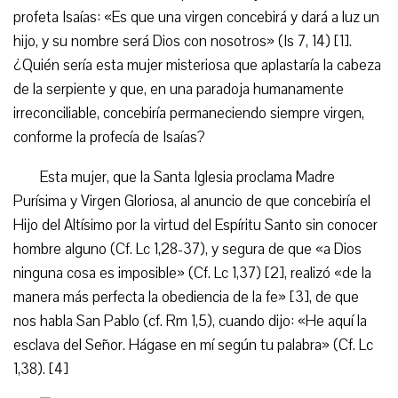
profeta Isaías: «Es que una virgen concebirá y dará a luz un
hijo, y su nombre será Dios con nosotros» (Is 7, 14) [1].
¿Quién sería esta mujer misteriosa que aplastaría la cabeza
de la serpiente y que, en una paradoja humanamente
irreconciliable, concebiría permaneciendo siempre virgen,
conforme la profecía de Isaías?
Esta mujer, que la Santa Iglesia proclama Madre
Purísima y Virgen Gloriosa, al anuncio de que concebiría el
Hijo del Altísimo por la virtud del Espíritu Santo sin conocer
hombre alguno (Cf. Lc 1,28-37), y segura de que «a Dios
ninguna cosa es imposible» (Cf. Lc 1,37) [2], realizó «de la
manera más perfecta la obediencia de la fe» [3], de que
nos habla San Pablo (cf. Rm 1,5), cuando dijo: «He aquí la
esclava del Señor. Hágase en mí según tu palabra» (Cf. Lc
1,38). [4]