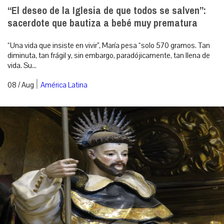
“El deseo de la Iglesia de que todos se salven”:
sacerdote que bautiza a bebé muy prematura
“Una vida que insiste en vivir”, María pesa “solo 570 gramos. Tan
diminuta, tan frágil y, sin embargo, paradójicamente, tan llena de
vida. Su...
|
08 / Aug
América Latina