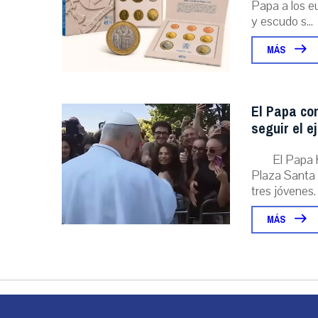
Papa a los eu
y escudo s...
MÁS
El Papa con
seguir el e
El Papa 
Plaza Santa 
tres jóvenes. .
MÁS