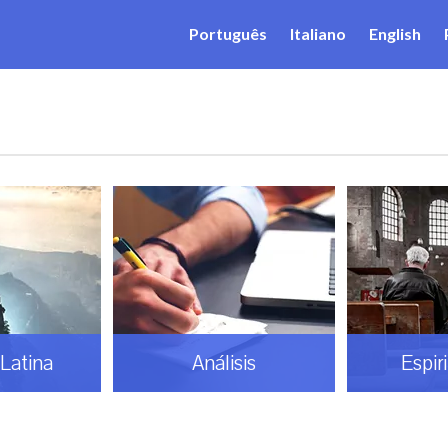
Português
Italiano
English
Latina
Análisis
Espir