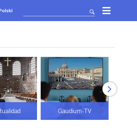
Polski
itualidad
Gaudium-TV