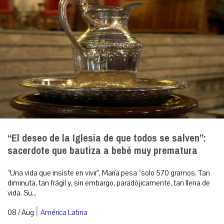
“El deseo de la Iglesia de que todos se salven”:
sacerdote que bautiza a bebé muy prematura
“Una vida que insiste en vivir”, María pesa “solo 570 gramos. Tan
diminuta, tan frágil y, sin embargo, paradójicamente, tan llena de
vida. Su...
|
08 / Aug
América Latina