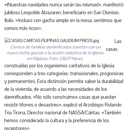
«¡Nuestras navidades nunca serán las mismas!», manifestó
jubiloso Leopolde Alzazaren, beneficiario en San Dionisio,
Iloilo. «Incluso con gacha simple en la mesa, sentimos que
somos más ricos».
Las
Cientos de familias daminificadas cuentan con un
casas
nuevo techo gracias a la acción caritativa de la Iglesia
en Filipínas. Foto: CBCP News.
construidas por los organismos caritativos de la Iglesia
corresponden a tres categorías: transicionales, progresivas
y permanentes. Esta distinción permite saber la durabilidad
de la vivienda, de acuerdo a las necesidades de los
damnificados. «No sólo construimos casas que puedan
resistir tifones o desastres», explicó el Arzobispo Rolando
Tria Tirona, Director nacional de NASSA/Cáritas. «También
hemos considerado la cultura y la preferencia de los
receptores».