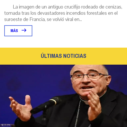
La imagen de un antiguo crucifijo rodeado de cenizas,
tomada tras los devastadores incendios forestales en el
suroeste de Francia, se volvió viral en...
MÁS
ÚLTIMAS NOTICIAS