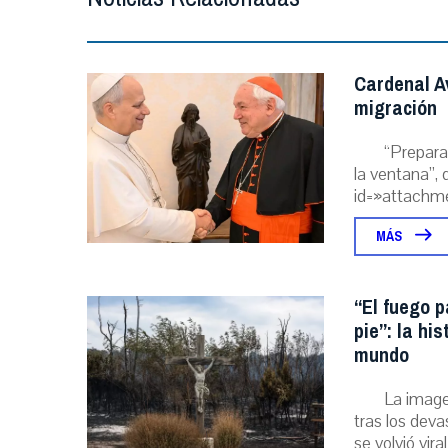
Cardenal A
migración
“Prepara
la ventana”, 
id=»attachme
MÁS
“El fuego p
pie”: la hi
mundo
La image
tras los deva
se volvió viral