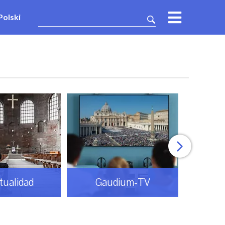
Polski
itualidad
Gaudium-TV