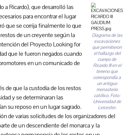
o a Ricardo), que desarrolló las
ecesarios para encontrar el lugar
ó que se corrija finalmente lo que
restos de un creyente según la
Diagrama de las
excavaciones
 intención del Proyecto Looking for
que permitieron
gnidad que le fueron negados cuando
el hallazgo del
cuerpo de
s promotores en un comunicado de
Ricardo III en el
terreno que
correspondía a
un antiguo
és de que la custodia de los restos
monasterio
católico. Foto:
sidad y se determinaran las
Universidad de
ían su reposo en un lugar sagrado.
Leicester.
ión de varias solicitudes de los organizadores del
parte de un descendiente del monarca y la
a extensa permanencia de los restos en un