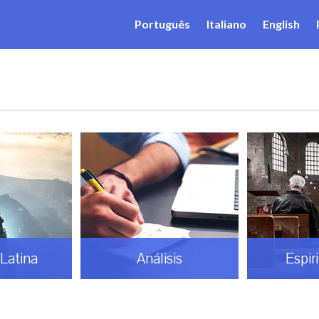
Português
Italiano
English
Latina
Análisis
Espir