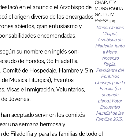
destacó en el anuncio el Arzobispo de
acó el origen diverso de los encargados
azones abiertos, gran entusiasmo y
Mons. Charles
Chaput,
esponsabilidades encomendadas.
Arzobispo de
Filadelfia, junto
o según su nombre en inglés son:
a Mons.
Vincenzo
caudo de Fondos, Go Filadelfia,
Paglia,
d, Comité de Hospedaje, Hambre y Sin
Presidente del
Pontificio
 de Música Litúrgica), Eventos
Consejo para la
, Visas e Inmigración, Voluntarios,
Familia
(en
segundo
 de Jóvenes.
plano)
. Foto:
Encuentro
Mundial de las
han aceptado servir en los comités
Familias 2015.
rear una semana hermosa y
de Filadelfia y para las familias de todo el