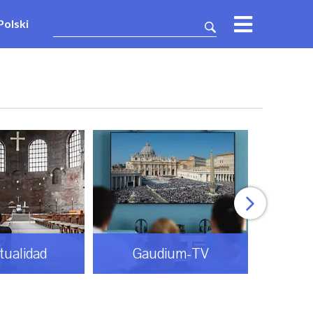
Polski
itualidad
Gaudium-TV