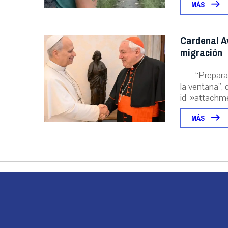
MÁS
Cardenal A
migración
“Prepara
la ventana”, 
id=»attachme
MÁS