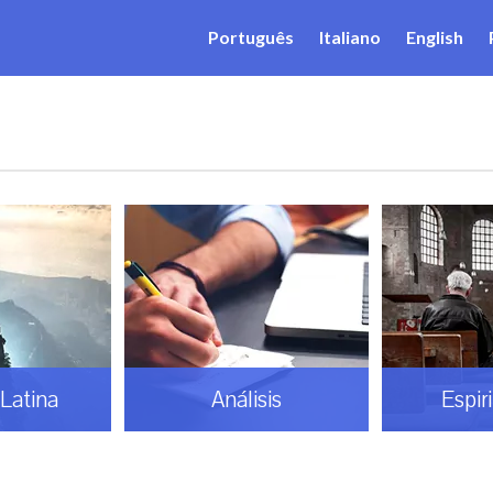
Português
Italiano
English
Latina
Análisis
Espir