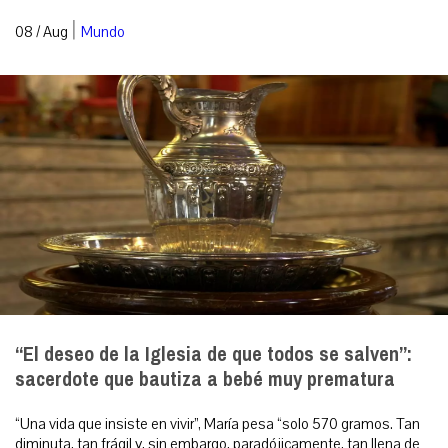
|
08 / Aug
Mundo
“El deseo de la Iglesia de que todos se salven”:
sacerdote que bautiza a bebé muy prematura
“Una vida que insiste en vivir”, María pesa “solo 570 gramos. Tan
diminuta, tan frágil y, sin embargo, paradójicamente, tan llena de