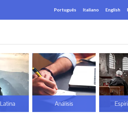
Português
Italiano
English
Latina
Análisis
Espir