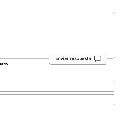
Enviar respuesta
tario.
.