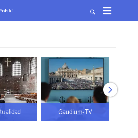
Polski
itualidad
Gaudium-TV