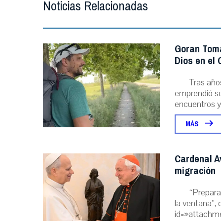
Noticias Relacionadas
Goran Toma
Dios en el
Tras año
emprendió sol
encuentros y l
MÁS
Cardenal A
migración
“Prepara
la ventana”, 
id=»attachme