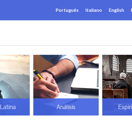
Português
Italiano
English
Latina
Análisis
Espir