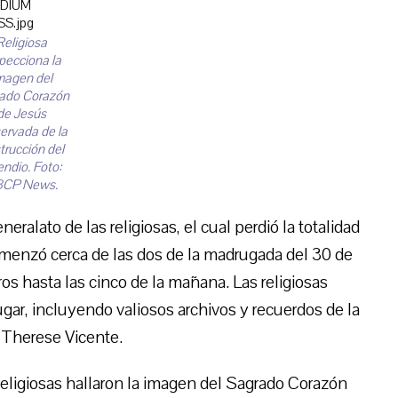
Religiosa
pecciona la
magen del
ado Corazón
de Jesús
ervada de la
trucción del
endio. Foto:
CP News.
eralato de las religiosas, el cual perdió la totalidad
comenzó cerca de las dos de la madrugada del 30 de
s hasta las cinco de la mañana. Las religiosas
ugar, incluyendo valiosos archivos y recuerdos de la
 Therese Vicente.
s religiosas hallaron la imagen del Sagrado Corazón