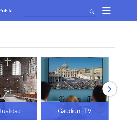
Polski
itualidad
Gaudium-TV