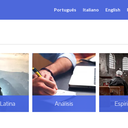
Português
Italiano
English
sis
Espiritualidad
Gaud