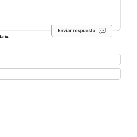
Enviar respuesta
tario.
.