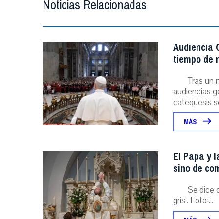
Noticias Relacionadas
Audiencia G
tiempo de n
Tras un 
audiencias ge
catequesis s
MÁS
El Papa y l
sino de com
Se dice 
gris’. Foto:...