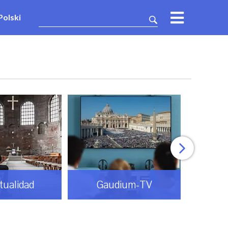
Polski
itualidad
Gaudium-TV