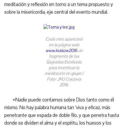
meditación y reflexión en torno a un tema propuesto y
sobre la misericordia, eje central del evento mundial.
Cada mes aparecerá
en la página web
www.krakow2016
un
fragmento de las
Sagradas Escrituras
para incentivar la
meditación en grupo /
Foto: JMJ Cracovia
2016.
«Nadie puede contarnos sobre Dios tanto como él
mismo. No hay palabra humana tan ‘viva y eficaz, más
penetrante que espada de doble filo, y que penetra hasta
donde se dividen el alma y el espíritu, los huesos y los