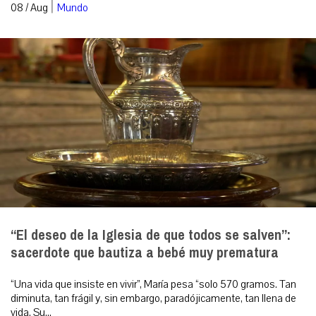
|
08 / Aug
Mundo
“El deseo de la Iglesia de que todos se salven”:
sacerdote que bautiza a bebé muy prematura
“Una vida que insiste en vivir”, María pesa “solo 570 gramos. Tan
diminuta, tan frágil y, sin embargo, paradójicamente, tan llena de
vida. Su...