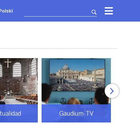
Polski
itualidad
Gaudium-TV