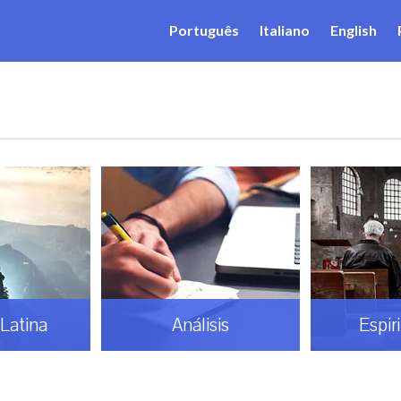
Português
Italiano
English
Latina
Análisis
Espir