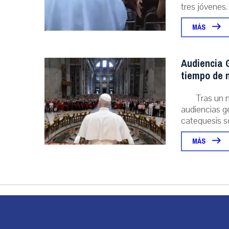
tres jóvenes. .
MÁS
Audiencia G
tiempo de n
Tras un 
audiencias ge
catequesis s
MÁS