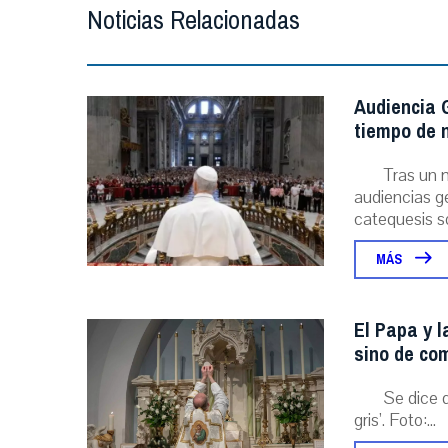
Noticias Relacionadas
Audiencia G
tiempo de n
Tras un 
audiencias ge
catequesis s
MÁS
El Papa y l
sino de com
Se dice 
gris’. Foto:...