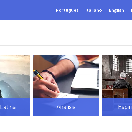
Português
Italiano
English
Latina
Análisis
Espir