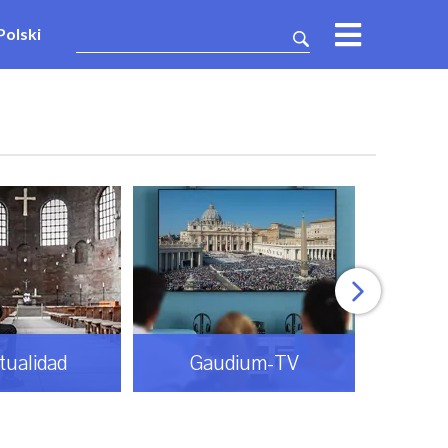
Polski
itualidad
Gaudium-TV