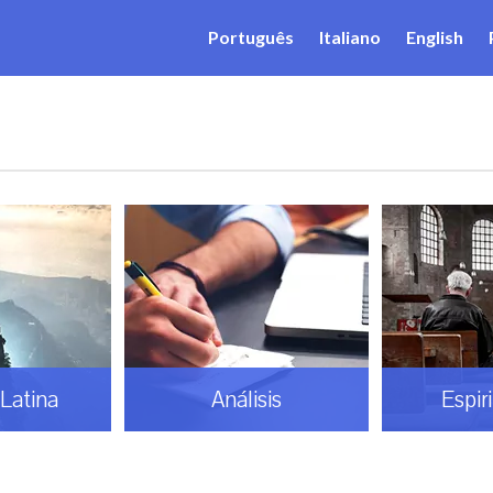
Português
Italiano
English
Latina
Análisis
Espir