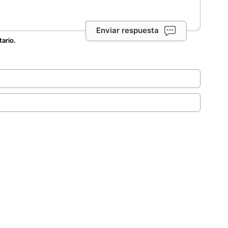
Enviar respuesta
tario.
.