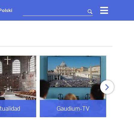
Polski
itualidad
Gaudium-TV