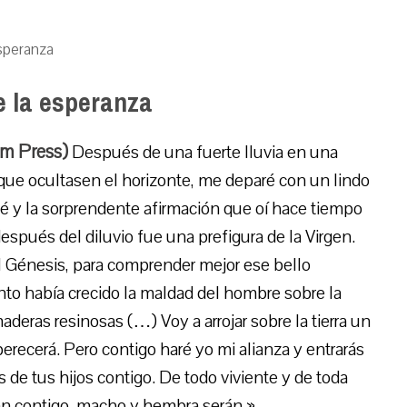
esperanza
e la esperanza
um Press)
Después de una fuerte lluvia en una
que ocultasen el horizonte, me deparé con un lindo
 Noé y la sorprendente afirmación que oí hace tiempo
después del diluvio fue una prefigura de la Virgen.
l Génesis, para comprender mejor ese bello
to había crecido la maldad del hombre sobre la
aderas resinosas (…) Voy a arrojar sobre la tierra un
perecerá. Pero contigo haré yo mi alianza y entrarás
es de tus hijos contigo. De todo viviente y de toda
van contigo, macho y hembra serán.»