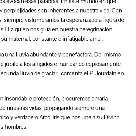
nos evocan esas palabras! En este mundo en que
y perplejidades son inherentes a nuestra vida. Con
es, siempre vislumbramos la esperanzadora figura de
Es Ella quien nos guía en nuestra peregrinación
 su maternal, constante e infatigable amor.
ciona una lluvia abundante y benefactora. Del mismo
de júbilo a los afligidos e inundando copiosamente
fecunda lluvia de gracia», comenta el P. Jourdain en
an insondable protección, procuremos amarla,
o de nuestras vidas, propagando siempre una
único y verdadero Arco-Iris que nos une a su Divino
los hombres.