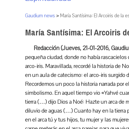
Gaudium news
>
María Santísima: El Arcoiris de la 
María Santísima: El Arcoiris d
Redacción (Jueves, 21-01-2016, Gaudi
pequeña ciudad, donde no había rascacielos 
arco-iris. Maravillada, recordé la historia de
en un aula de catecismo: el arco-iris surgido 
Recordemos un poco la historia narrada por e
simbolismo. En aquel tiempo vio «Yahvé cuan
tierra (…) dijo Dios a Noé: Hazte un arca de m
diluvio de aguas (…) Cuanto hay en la tierra 
en el arca tú y tus hijos, tu mujer y las mujer
carne meterás en el arca parejas para que vi