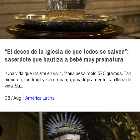
“El deseo de la Iglesia de que todos se salven”:
sacerdote que bautiza a bebé muy prematura
“Una vida que insiste en vivir”, María pesa “solo 570 gramos. Tan
diminuta, tan frágil y, sin embargo, paradójicamente, tan llena de
vida. Su...
|
08 / Aug
América Latina