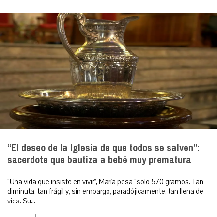
“El deseo de la Iglesia de que todos se salven”:
sacerdote que bautiza a bebé muy prematura
“Una vida que insiste en vivir”, María pesa “solo 570 gramos. Tan
diminuta, tan frágil y, sin embargo, paradójicamente, tan llena de
vida. Su...