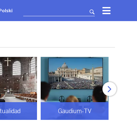
Polski
itualidad
Gaudium-TV