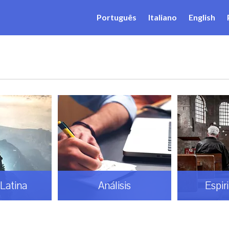
Português
Italiano
English
Latina
Análisis
Espir