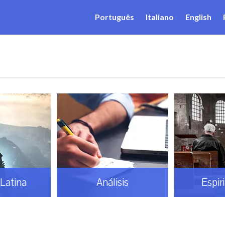
Português
Italiano
English
Latina
Análisis
Espir