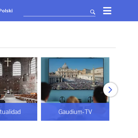
Polski
itualidad
Gaudium-TV