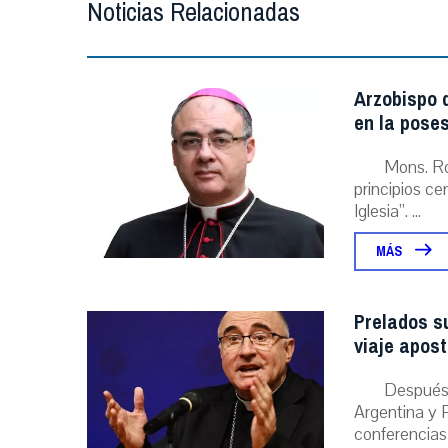
Noticias Relacionadas
Arzobispo d
en la poses
Mons. Ro
principios ce
Iglesia”. ...
MÁS
Prelados s
viaje apost
Después 
Argentina y P
conferencias