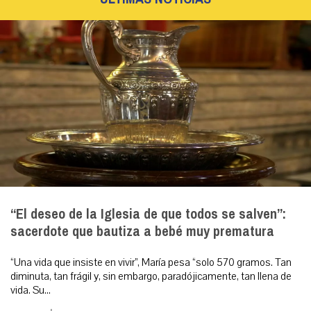
“El deseo de la Iglesia de que todos se salven”:
sacerdote que bautiza a bebé muy prematura
“Una vida que insiste en vivir”, María pesa “solo 570 gramos. Tan
diminuta, tan frágil y, sin embargo, paradójicamente, tan llena de
vida. Su...