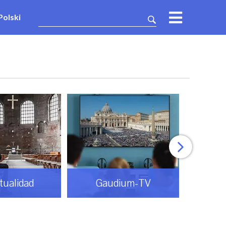
Polski
itualidad
Gaudium-TV