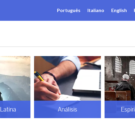
Português
Italiano
English
Latina
Análisis
Espir