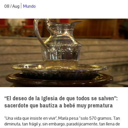
|
08 / Aug
Mundo
“El deseo de la Iglesia de que todos se salven”:
sacerdote que bautiza a bebé muy prematura
“Una vida que insiste en vivir”, María pesa “solo 570 gramos. Tan
diminuta, tan frágil y, sin embargo, paradójicamente, tan llena de