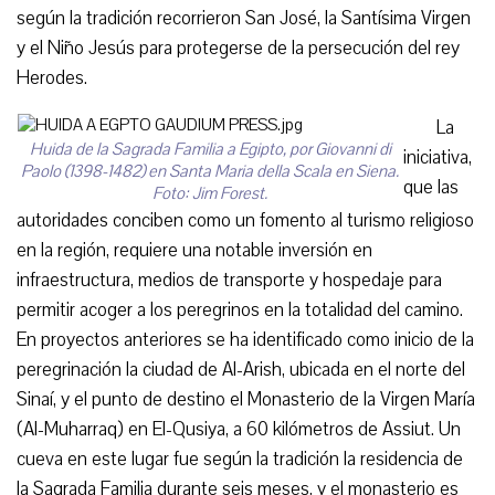
según la tradición recorrieron San José, la Santísima Virgen
y el Niño Jesús para protegerse de la persecución del rey
Herodes.
La
Huida de la Sagrada Familia a Egipto, por Giovanni di
iniciativa,
Paolo (1398-1482) en Santa Maria della Scala en Siena.
que las
Foto: Jim Forest.
autoridades conciben como un fomento al turismo religioso
en la región, requiere una notable inversión en
infraestructura, medios de transporte y hospedaje para
permitir acoger a los peregrinos en la totalidad del camino.
En proyectos anteriores se ha identificado como inicio de la
peregrinación la ciudad de Al-Arish, ubicada en el norte del
Sinaí, y el punto de destino el Monasterio de la Virgen María
(Al-Muharraq) en El-Qusiya, a 60 kilómetros de Assiut. Un
cueva en este lugar fue según la tradición la residencia de
la Sagrada Familia durante seis meses, y el monasterio es