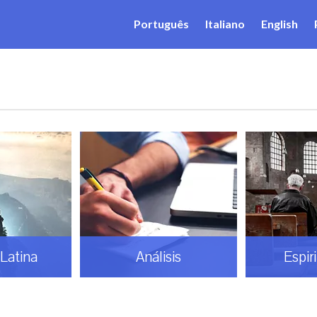
Português
Italiano
English
Latina
Análisis
Espir