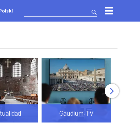
Polski
itualidad
Gaudium-TV