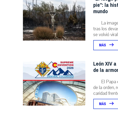
pie”: la hi
mundo
La image
tras los deva
se volvió viral
MÁS
León XIV a 
de la armo
El Papa 
de la orden, 
caridad frente
MÁS