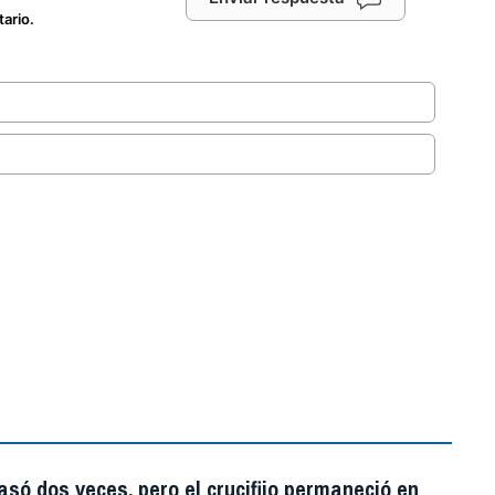
tario.
.
asó dos veces, pero el crucifijo permaneció en