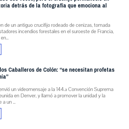
storia detrás de la fotografía que emociona al
n de un antiguo crucifijo rodeado de cenizas, tomada
stadores incendios forestales en el suroeste de Francia,
 en...
los Caballeros de Colón: “se necesitan profetas
nía”
envió un videomensaje a la 144.ª Convención Suprema
reunida en Denver, y llamó a promover la unidad y la
 a un ...