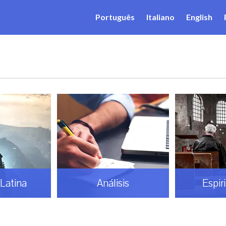
Português
Italiano
English
Latina
Análisis
Espir