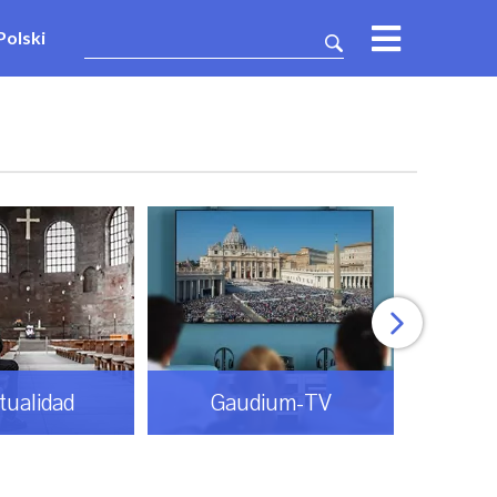
Polski
itualidad
Gaudium-TV