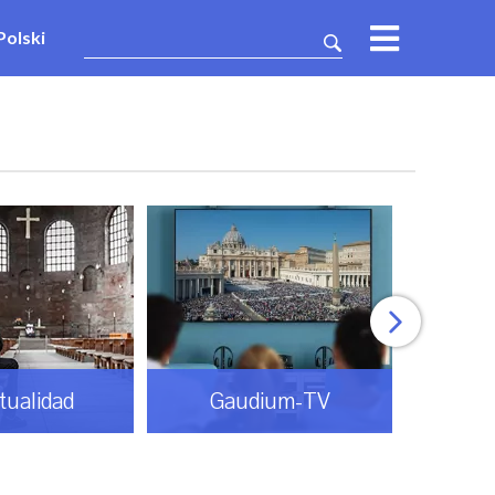
Polski
itualidad
Gaudium-TV