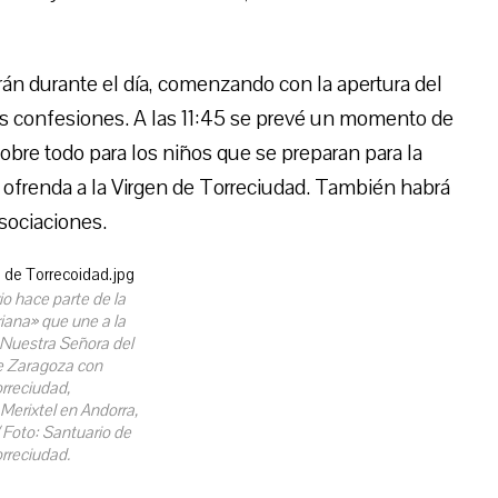
arán durante el día, comenzando con la apertura del
las confesiones. A las 11:45 se prevé un momento de
sobre todo para los niños que se preparan para la
ofrenda a la Virgen de Torreciudad. También habrá
asociaciones.
io hace parte de la
iana» que une a la
 Nuestra Señora del
de Zaragoza con
rreciudad,
Merixtel en Andorra,
 Foto: Santuario de
rreciudad.