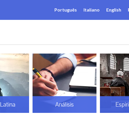
Português
Italiano
English
Latina
Análisis
Espir