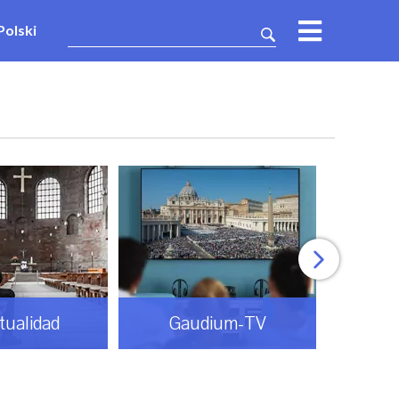
Polski
itualidad
Gaudium-TV