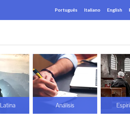
Português
Italiano
English
Latina
Análisis
Espir