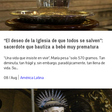
“El deseo de la Iglesia de que todos se salven”:
sacerdote que bautiza a bebé muy prematura
“Una vida que insiste en vivir”, María pesa “solo 570 gramos. Tan
diminuta, tan frágil y, sin embargo, paradójicamente, tan llena de
vida. Su...
|
08 / Aug
América Latina