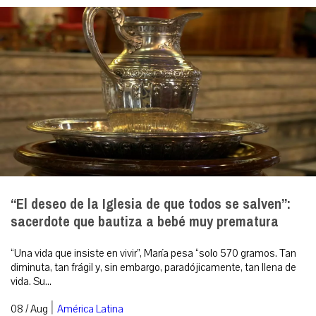
“El deseo de la Iglesia de que todos se salven”:
sacerdote que bautiza a bebé muy prematura
“Una vida que insiste en vivir”, María pesa “solo 570 gramos. Tan
diminuta, tan frágil y, sin embargo, paradójicamente, tan llena de
vida. Su...
|
08 / Aug
América Latina