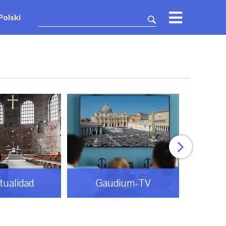
Polski
itualidad
Gaudium-TV