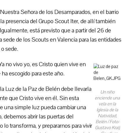
de Nuestra Señora de los Desamparados, en el barrio
la presencia del Grupo Scout Iter, de allí también
. Igualmente, está previsto que a partir del 26 de
a sede de los Scouts en Valencia para las entidades
 o sede.
Ya no vivo yo, es Cristo quien vive en
 ha escogido para este año.
la Luz de la Paz de Belén debe llevarla
Un niño
te que Cristo vive en él. Sin esta
enciende una
vela en la
que una simple luz pueda cambiar una
Iglesia de la
o, debemos abrir las puertas del
Natividad,
Belén / Foto:
 lo transforma, y prepararnos para vivir
Gustavo Kralj