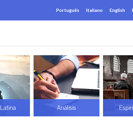
Português
Italiano
English
Latina
Análisis
Espir