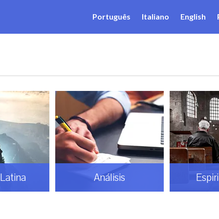
Português
Italiano
English
Latina
Análisis
Espir