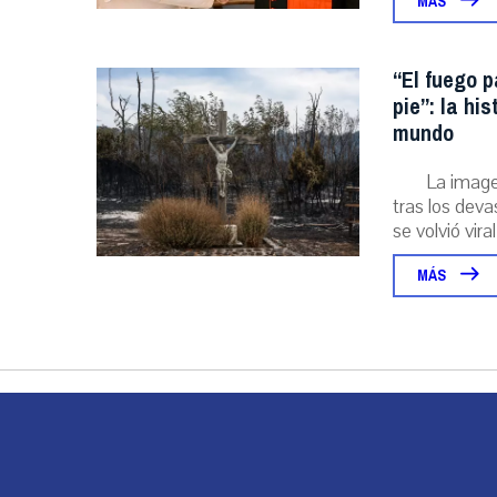
MÁS
“El fuego p
pie”: la hi
mundo
La image
tras los deva
se volvió viral
MÁS