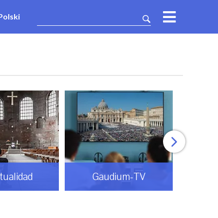
Polski
itualidad
Gaudium-TV